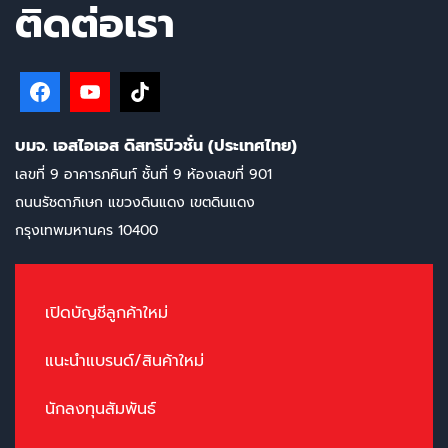
ติดต่อเรา
บมจ. เอสไอเอส ดิสทริบิวชั่น (ประเทศไทย)
เลขที่ 9 อาคารภคินท์ ชั้นที่ 9 ห้องเลขที่ 901
ถนนรัชดาภิเษก แขวงดินแดง เขตดินแดง
กรุงเทพมหานคร 10400
เปิดบัญชีลูกค้าใหม่
แนะนำแบรนด์/สินค้าใหม่
นักลงทุนสัมพันธ์