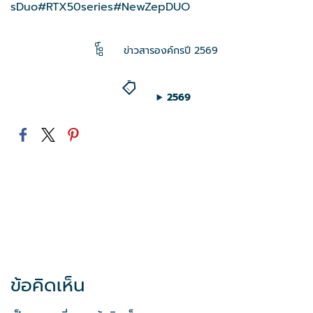
sDuo
#RTX50series
#NewZepDUO
ข่าวสารองค์กรปี 2569
2569
ข้อคิดเห็น