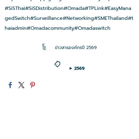
#SiSThai
#SiSDistribution
#Omada
#TPLink
#EasyMana
gedSwitch
#Surveillance
#Networking
#SMEThailand
#t
haiadmin
#Omadacommunity
#Omadaswitch
ข่าวสารองค์กรปี 2569
2569