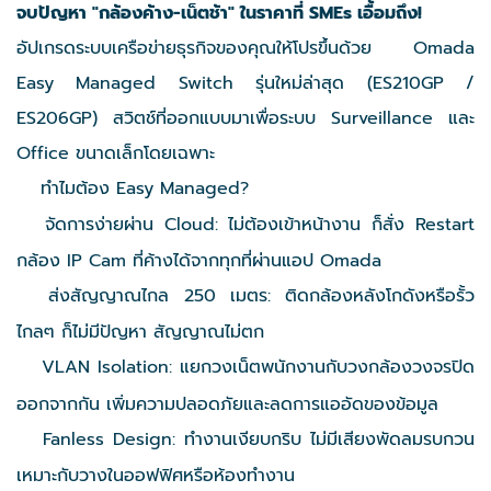
จบปัญหา "กล้องค้าง-เน็ตช้า" ในราคาที่ SMEs เอื้อมถึง!
อัปเกรดระบบเครือข่ายธุรกิจของคุณให้โปรขึ้นด้วย Omada
Easy Managed Switch รุ่นใหม่ล่าสุด (ES210GP /
ES206GP) สวิตช์ที่ออกแบบมาเพื่อระบบ Surveillance และ
Office ขนาดเล็กโดยเฉพาะ
ทำไมต้อง Easy Managed?
จัดการง่ายผ่าน Cloud: ไม่ต้องเข้าหน้างาน ก็สั่ง Restart
กล้อง IP Cam ที่ค้างได้จากทุกที่ผ่านแอป Omada
ส่งสัญญาณไกล 250 เมตร: ติดกล้องหลังโกดังหรือรั้ว
ไกลๆ ก็ไม่มีปัญหา สัญญาณไม่ตก
VLAN Isolation: แยกวงเน็ตพนักงานกับวงกล้องวงจรปิด
ออกจากกัน เพิ่มความปลอดภัยและลดการแออัดของข้อมูล
Fanless Design: ทำงานเงียบกริบ ไม่มีเสียงพัดลมรบกวน
เหมาะกับวางในออฟฟิศหรือห้องทำงาน